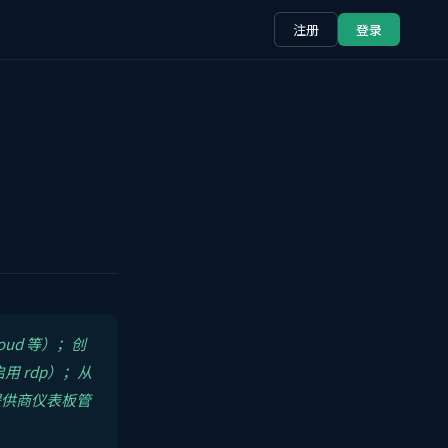
注册
登录
oud 等）；创
用 rdp）；从
提供商仪表板管