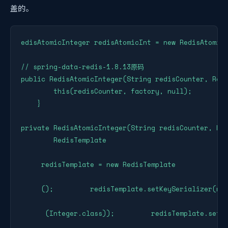
盖的。
edisAtomicInteger redisAtomicInt = new RedisAtomicI
// spring-data-redis-1.8.13原码

public RedisAtomicInteger(String redisCounter, Redi
        this(redisCounter, factory, null);

    }

private RedisAtomicInteger(String redisCounter, Red
        RedisTemplate

     redisTemplate = new RedisTemplate

     ();         redisTemplate.setKeySerializer(new
      (Integer.class));         redisTemplate.setE