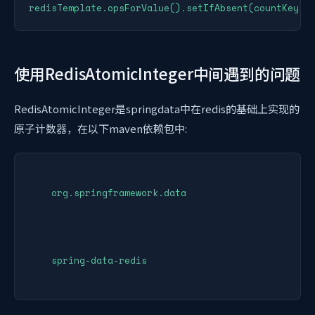
redisTemplate.opsForValue().setIfAbsent(countKey, 
使用RedisAtomicInteger中间遇到的问题
RedisAtomicInteger是springdata中在redis的基础上实现的
原子计数器，在以下maven依赖包中:
    org.springframework.data

    spring-data-redis
