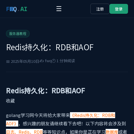
F
W
Q
.
AI
☰
注册
登录
服务器教程
Redis持久化：RDB和AOF
✍️ fwq
🕐 1 分钟阅读
📅 2025年05月10日
Redis持久化：RDB和AOF
收藏
golang学习网今天将给大家带来
《Redis持久化：RDB和
，感兴趣的朋友请继续看下去吧！以下内容将会涉及到
AOF》
等等知识点，如果你是正在学习
或者
日志、Redis、RDB
数据库