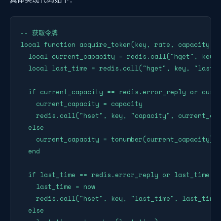
-- 获取令牌

local function acquire_token(key, rate, capacity, n
  local current_capacity = redis.call("hget", key, 
  local last_time = redis.call("hget", key, "last_t
  if current_capacity == redis.error_reply or curre
    current_capacity = capacity

    redis.call("hset", key, "capacity", current_cap
  else

    current_capacity = tonumber(current_capacity)

  end

  if last_time == redis.error_reply or last_time ==
    last_time = now

    redis.call("hset", key, "last_time", last_time)
  else
