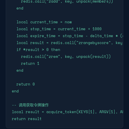
    redis.call("zadd", key, unpack(members))

  end

  local current_time = now

  local stop_time = current_time + 1000

  local expire_time = stop_time - delta_time * (ava
  local result = redis.call("zrangebyscore", key, "
  if #result > 0 then

    redis.call("zrem", key, unpack(result))

    return 1

  end

  return 0

end

-- 调用获取令牌操作

local result = acquire_token(KEYS[1], ARGV[1], ARGV
return result