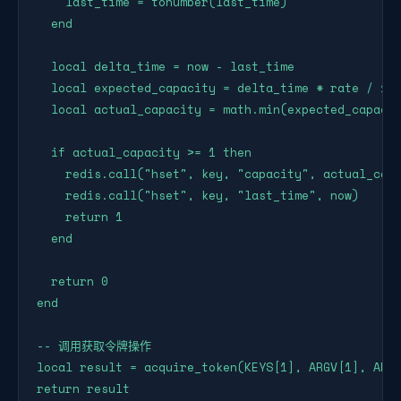
    last_time = tonumber(last_time)

  end

  local delta_time = now - last_time

  local expected_capacity = delta_time * rate / 100
  local actual_capacity = math.min(expected_capacit
  if actual_capacity >= 1 then

    redis.call("hset", key, "capacity", actual_capa
    redis.call("hset", key, "last_time", now)

    return 1

  end

  return 0

end

-- 调用获取令牌操作

local result = acquire_token(KEYS[1], ARGV[1], ARGV
return result