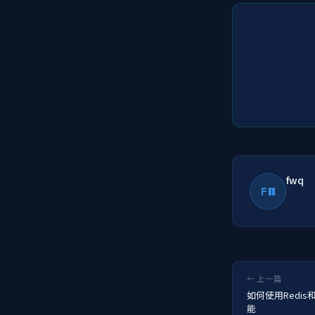
fwq
FW
← 上一篇
如何使用Redis
能