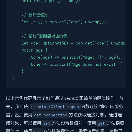
    println!("Age: {}", age);

    // 删除键值对

    let _: () = con.del("age").unwrap();

    // 读取已删除键对应的值

    let age: Option<i32> = con.get("age").unwrap();
    match age {

        Some(age) => println!("Age: {}", age),

        None => println!("Age does not exist."),

    }

}
以上示例代码展示了如何通过Redis实现简单的键值操作。首
先，我们使用
函数连接到Redis服务
redis::Client::open
器，然后使用
方法获取连接对象。通过连
get_connection
接对象，可以使用
方法设置键值对，使用
方法读取
set
get
键值对，使用
方法删除键值对。需要注意的是，读取已
del