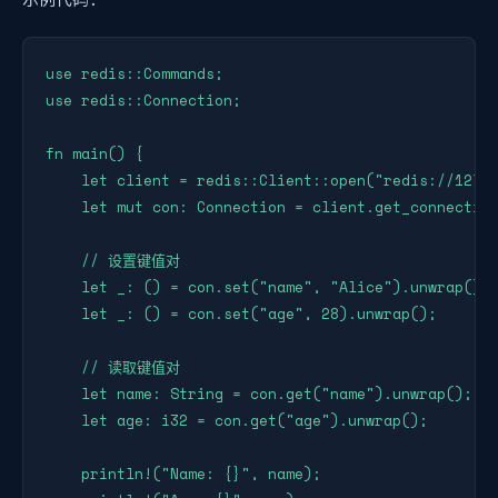
use redis::Commands;

use redis::Connection;

fn main() {

    let client = redis::Client::open("redis://127.0
    let mut con: Connection = client.get_connection
    // 设置键值对

    let _: () = con.set("name", "Alice").unwrap();

    let _: () = con.set("age", 28).unwrap();

    // 读取键值对

    let name: String = con.get("name").unwrap();

    let age: i32 = con.get("age").unwrap();

    println!("Name: {}", name);
