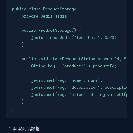
public class ProductStorage {

    private Jedis jedis;

    public ProductStorage() {

        jedis = new Jedis("localhost", 6379);

    }

    public void storeProduct(String productId, Stri
        String key = "product:" + productId;

        jedis.hset(key, "name", name);

        jedis.hset(key, "description", description)
        jedis.hset(key, "price", String.valueOf(pri
    }

}
获取商品数据