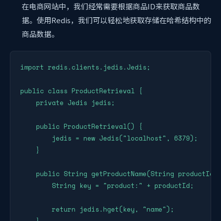
在电商网站中，我们经常需要根据商品ID来获取商品数
据。使用Redis，我们可以轻松地获取存储在哈希结构中的
商品数据。
import redis.clients.jedis.Jedis;

public class ProductRetrieval {

    private Jedis jedis;

    public ProductRetrieval() {

        jedis = new Jedis("localhost", 6379);

    }

    public String getProductName(String productId) 
        String key = "product:" + productId;

        return jedis.hget(key, "name");
