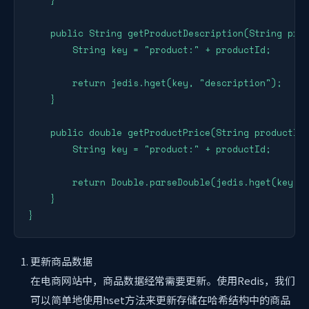
    }

    public String getProductDescription(String prod
        String key = "product:" + productId;

        return jedis.hget(key, "description");

    }

    public double getProductPrice(String productId)
        String key = "product:" + productId;

        return Double.parseDouble(jedis.hget(key, "
    }

}
更新商品数据
在电商网站中，商品数据经常需要更新。使用Redis，我们
可以简单地使用hset方法来更新存储在哈希结构中的商品