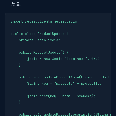
数据。
import redis.clients.jedis.Jedis;

public class ProductUpdate {

    private Jedis jedis;

    public ProductUpdate() {

        jedis = new Jedis("localhost", 6379);

    }

    public void updateProductName(String productId,
        String key = "product:" + productId;

        jedis.hset(key, "name", newName);

    }

    public void updateProductDescription(String pro