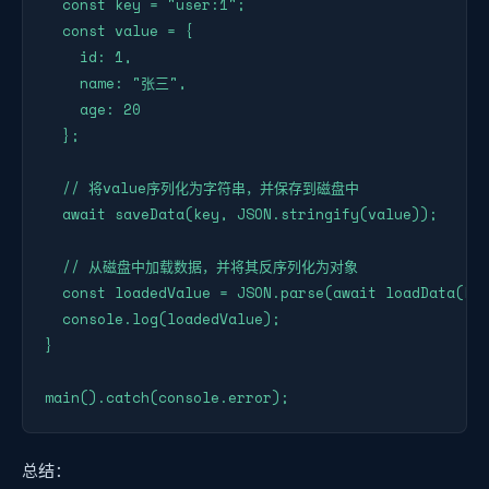
  const key = "user:1";

  const value = {

    id: 1,

    name: "张三",

    age: 20

  };

  // 将value序列化为字符串，并保存到磁盘中

  await saveData(key, JSON.stringify(value));

  // 从磁盘中加载数据，并将其反序列化为对象

  const loadedValue = JSON.parse(await loadData(key
  console.log(loadedValue);

}

main().catch(console.error);
总结：