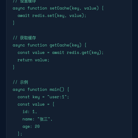
// 设置缓存

async function setCache(key, value) {

  await redis.set(key, value);

}

// 获取缓存

async function getCache(key) {

  const value = await redis.get(key);

  return value;

}

// 示例

async function main() {

  const key = "user:1";

  const value = {

    id: 1,

    name: "张三",

    age: 20

  };
