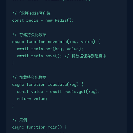
// 创建Redis客户端

const redis = new Redis();

// 存储持久化数据

async function saveData(key, value) {

  await redis.set(key, value);

  await redis.save(); // 将数据保存到磁盘中

}

// 加载持久化数据

async function loadData(key) {

  const value = await redis.get(key);

  return value;

}

// 示例

async function main() {
