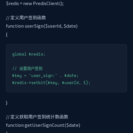
$redis = new PredisClient();
// 定义用户签到函数
function userSign($userId, $date)
{
global $redis;

// 设置用户签到

$key = 'user_sign:' . $date;

$redis->setbit($key, $userId, 1);
}
// 定义获取用户签到统计数函数
function getUserSignCount($date)