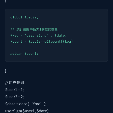
{
global $redis;

// 统计位图中值为1的位的数量

$key = 'user_sign:' . $date;

$count = $redis->bitcount($key);

return $count;
}
// 用户签到
$user1 = 1;
$user2 = 2;
$date = date(‘Ymd’);
userSign($user1, $date);