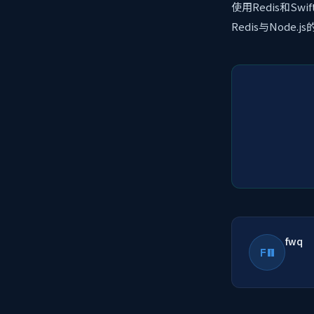
使用Redis和S
Redis与Nod
fwq
FW