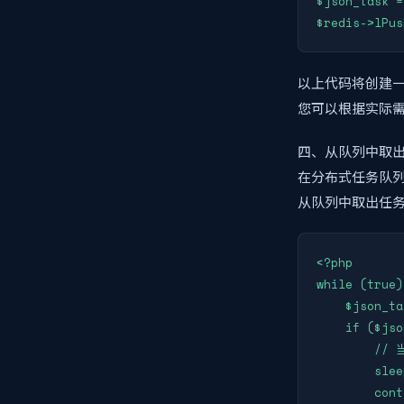
$json_task =
$redis->lPus
以上代码将创建一个
您可以根据实际
四、从队列中取
在分布式任务队
从队列中取出任
<?php

while (true)
    $json_ta
    if ($jso
        
        slee
        cont