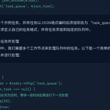
 json_encode($task);

h('task_queue', $json_task);
示例任务，并将任务以JSON格式编码后添加到名为 “task_que
需求定义自己的任务格式，并将任务添加到指定的队列中。
出任务并处理
列中，我们需要多个工作节点来处理队列中的任务。以下是一个简单
务并进行处理：
 {

sk = $redis->rPop('task_queue');

n_task === null) {

// 当队列为空时，等待一段时间后再进行下一次处理

p(10);

inue;
