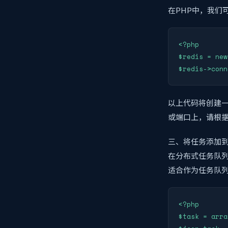
在PHP中，我们可
<?php

$redis = new
$redis->conn
以上代码将创建一个
或端口上，请根
三、将任务添加
在分布式任务队列
适合作为任务队
<?php

$task = arra