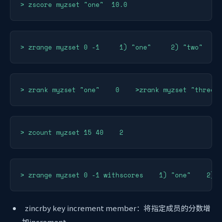
> zscore myzset "one"  10.0
> zrange myzset 0 -1     1) "one"     2) "two"    
> zrank myzset "one"    0    >zrank myzset "three"
> zcount myzset 15 40    2
> zrange myzset 0 -1 withscores    1) "one"    2) 
zincrby key increment member：将指定成员的分数增
加increment