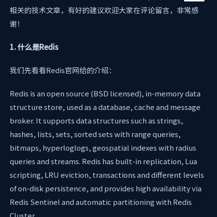
相关的技术文章，有好的建议欢迎大家在评论留言，非常感
谢！
1. 什么是Redis
我们先看看Redis官网给的介绍：
Redis is an open source (BSD licensed), in-memory data
structure store, used as a database, cache and message
broker. It supports data structures such as strings,
hashes, lists, sets, sorted sets with range queries,
bitmaps, hyperloglogs, geospatial indexes with radius
queries and streams. Redis has built-in replication, Lua
scripting, LRU eviction, transactions and different levels
of on-disk persistence, and provides high availability via
Redis Sentinel and automatic partitioning with Redis
Cluster.