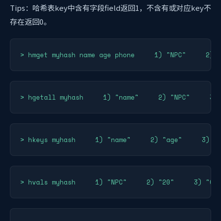
Tips：哈希表key中含有字段field返回1，不含有或对应key不
存在返回0。
> hmget myhash name age phone     1) "NPC"     2) 
> hgetall myhash     1) "name"     2) "NPC"     3)
> hkeys myhash     1) "name"     2) "age"     3) "
> hvals myhash     1) "NPC"     2) "20"     3) "Ch