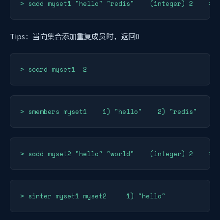
> sadd myset1 "hello" "redis"    (integer) 2    > 
Tips：当向集合添加重复成员时，返回0
> scard myset1  2
> smembers myset1    1) "hello"    2) "redis"
> sadd myset2 "hello" "world"    (integer) 2    > 
> sinter myset1 myset2     1) "hello"