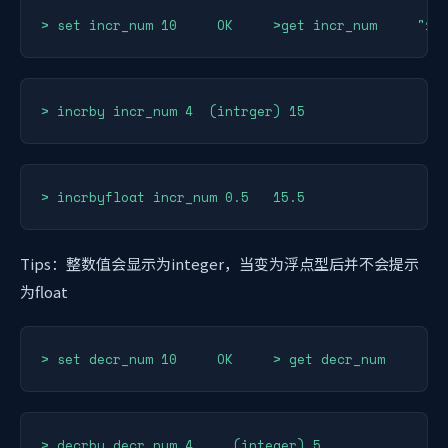
> set incr_num 10     OK     >get incr_num     "10
> incrby incr_num 4  (intrger) 15
> incrbyfloat incr_num 0.5   15.5
Tips：整数值会显示为integer，当变为浮点型后并不会提示
为float
> set decr_num 10     OK     > get decr_num     "1
> decrby decr_num 4     (integer) 5