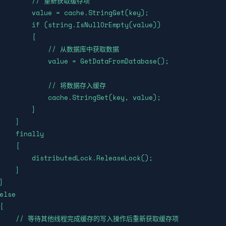
          // 重新获取缓存项

        value = cache.StringGet(key);

        if (string.IsNullOrEmpty(value))

        {

              // 从数据库中获取数据

            value = GetDataFromDatabase();

             // 将数据存入缓存

            cache.StringSet(key, value);

        }

    }

    finally

    {

        distributedLock.ReleaseLock();

    }



else



       // 等待其他线程完成缓存的写入操作后重新获取缓存项
