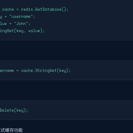
 cache = redis.GetDatabase();

y = "username";

lue = "John";

ingSet(key, value);
ername = cache.StringGet(key);
Delete(key);
布式缓存功能