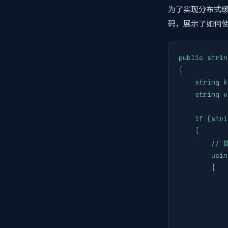
为了实现分布式缓
码，展示了如何使
public strin
{

    string k
    string v
    if (stri
    {

        /
        usin
        {

            
            {
            
            