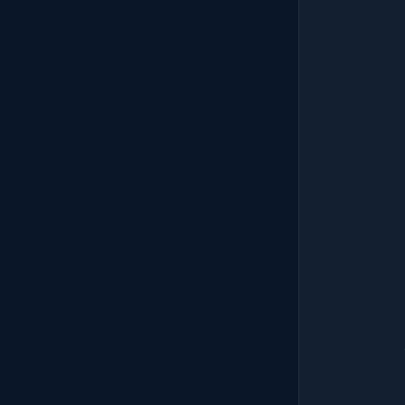
          
            
            
            
          
            
           
            
            
            
            
            
            
            
            }
            
            {
         