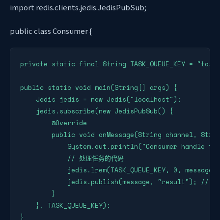
import redis.clients.jedis.JedisPubSub;
public class Consumer {
private static final String TASK_QUEUE_KEY = "task_
public static void main(String[] args) {

    Jedis jedis = new Jedis("localhost");

    jedis.subscribe(new JedisPubSub() {

        @Override

        public void onMessage(String channel, Strin
            System.out.println("Consumer handle tas
            // 处理任务的代码

            jedis.lrem(TASK_QUEUE_KEY, 0, mes
            jedis.publish(message, "result"); /
        }

    }, TASK_QUEUE_KEY);

}