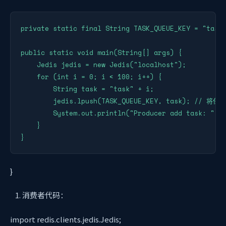
private static final String TASK_QUEUE_KEY = "task_
public static void main(String[] args) {

    Jedis jedis = new Jedis("localhost");

    for (int i = 0; i < 100; i++) {

        String task = "task" + i;

        jedis.lpush(TASK_QUEUE_KEY, task); // 
        System.out.println("Producer add task: " + 
    }

}
}
消费者代码：
import redis.clients.jedis.Jedis;