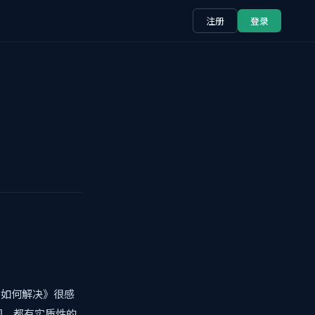
注册
登录
so如何解决》很感
们，都有实质性的