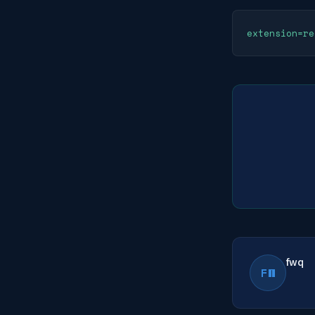
extension=re
fwq
FW