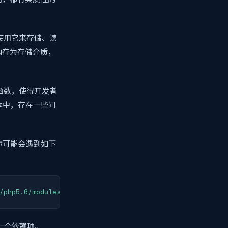
以使用它来存储、读
内存为存储介质，
PI函数，使得开发者
版本中，存在一些问
o，你可能会遇到如下
/php5.6/modules/redis.so' - /usr/lib64/php5.6/modules/re
的一个依赖项。