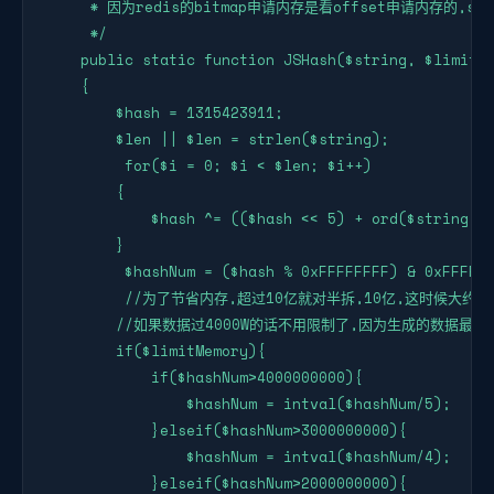
     * 因为redis的bitmap申请内存是看offset申请内存的,setb
     */

    public static function JSHash($string, $limitMe
    {

        $hash = 1315423911;

        $len || $len = strlen($string);

         for($i = 0; $i < $len; $i++)

        {

            $hash ^= (($hash << 5) + ord($string[$i
        }

         $hashNum = ($hash % 0xFFFFFFFF) & 0xFFFFFF
         //为了节省内存,超过10亿就对半拆,10亿,这时候大
        //如果数据过4000W的话不用限制了,因为生成的数据最大
        if($limitMemory){

            if($hashNum>4000000000){

                $hashNum = intval($hashNum/5);

            }elseif($hashNum>3000000000){

                $hashNum = intval($hashNum/4);

            }elseif($hashNum>2000000000){
