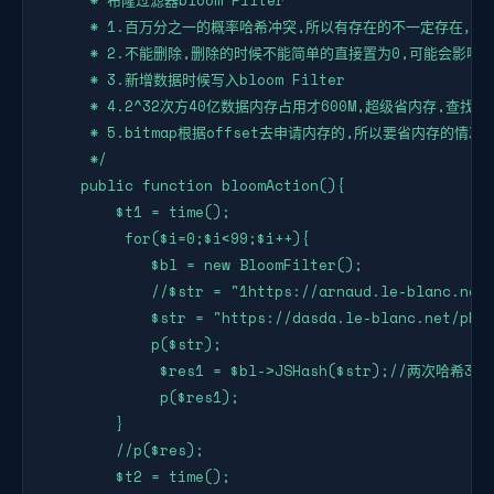
     * 布隆过滤器bloom Filter

     * 1.百万分之一的概率哈希冲突,所以有存在的不一定存在，
     * 2.不能删除,删除的时候不能简单的直接置为0,可能会影
     * 3.新增数据时候写入bloom Filter

     * 4.2^32次方40亿数据内存占用才600M,超级省内存,查找
     * 5.bitmap根据offset去申请内存的,所以要省内存的情况要
     */

    public function bloomAction(){

        $t1 = time();

         for($i=0;$i<99;$i++){

            $bl = new BloomFilter();

            //$str = "1https://arnaud.le-blanc.net/
            $str = "https://dasda.le-blanc.net/php-
            p($str);

             $res1 = $bl->JSHash($str);//两次哈
             p($res1);

        }

        //p($res);

        $t2 = time();
