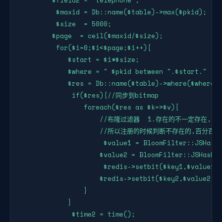
        $field2 = "telephone";

         $maxid = Db::name($table)->max($pkid);

         $size  = 5000;

        $page  = ceil($maxid/$size);

         for($i=0;$i<$page;$i++){

            $start = $i*$size;

            $where = " $pkid between ".$start."  an
            $res = Db::name($table)->where($where)-
             if($res){//同步到bitmap

                foreach($res as $k=>$v){

                    //布隆过滤器  1.存在的不一定存在
                    //所以注册的时候判断不存在的,百
                     $value1 = BloomFilter::JSHash(
                    $value2 = BloomFilter::JSHash($
                     $redis->setbit($key1,$value1,
                    $redis->setbit($key2,$value2,1
                }

            }

             $time2 = time();
