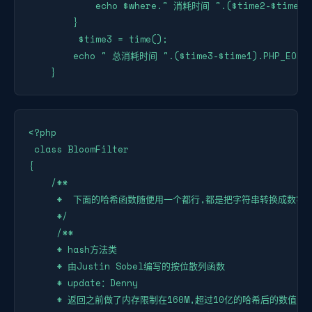
            echo $where." 消耗时间 ".($time2-$time1).
        }

         $time3 = time();

        echo " 总消耗时间 ".($time3-$time1).PHP_EOL;

    }
<?php

 class BloomFilter

{

    /**

     *  下面的哈希函数随便用一个都行,都是把字符串转换成数字

     */

     /**

     * hash方法类

     * 由Justin Sobel编写的按位散列函数

     * update：Denny

     * 返回之前做了内存限制在160M,超过10亿的哈希后的数值,