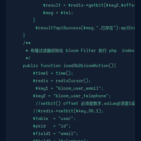
            $result = $redis->getbit($key2,$offset)
            $msg = $tel;

        }

         $result?apiSuccess($msg.",已存在"):apiErro
    }

    /**

     * 布隆过滤器初始化 bloom Filter 执行 php  index.php 
     */

    public function loadDb2bloomAction(){

        $time1 = time();

        $redis = redisCursor();

         $key1 = "bloom_user_email";

        $key2 = "bloom_user_telephone";

         //setbit() offset 必须是数字,value必须是1或0

        //$redis->setbit($key,30,1);

        $table  = "user";

        $pkid   = "id";

        $field1 = "email";
