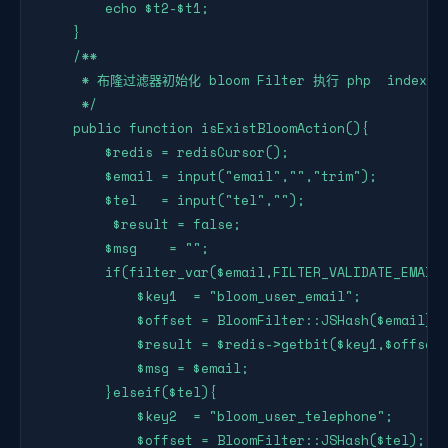
        echo $t2-$t1;

    }

    /**

     * 布隆过滤器初始化 bloom Filter 执行 php  index.php 
     */

    public function isExistBloomAction(){

        $redis = redisCursor();

        $email = input("email","","trim");

        $tel   = input("tel","");

         $result = false;

        $msg    = "";

        if(filter_var($email,FILTER_VALIDATE_EMAIL)
            $key1  = "bloom_user_email";

            $offset = BloomFilter::JSHash($email);

            $result = $redis->getbit($key1,$offset)
            $msg = $email;

        }elseif($tel){

            $key2  = "bloom_user_telephone";

            $offset = BloomFilter::JSHash($tel);
