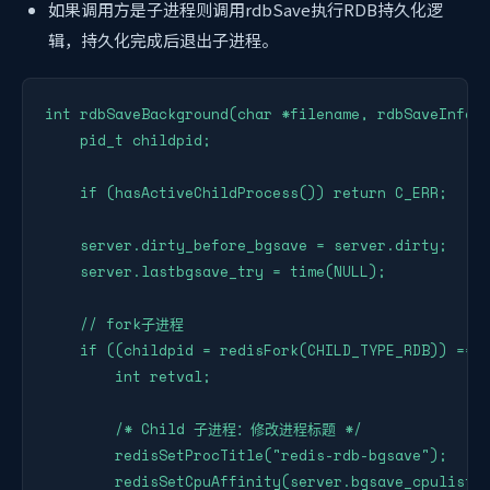
如果调用方是子进程则调用rdbSave执行RDB持久化逻
辑，持久化完成后退出子进程。
int rdbSaveBackground(char *filename, rdbSaveInfo *
    pid_t childpid;

    if (hasActiveChildProcess()) return C_ERR;

    server.dirty_before_bgsave = server.dirty;

    server.lastbgsave_try = time(NULL);

    // fork子进程

    if ((childpid = redisFork(CHILD_TYPE_RDB)) == 0
        int retval;

        /* Child 子进程：修改进程标题 */

        redisSetProcTitle("redis-rdb-bgsave");

        redisSetCpuAffinity(server.bgsave_cpulist);