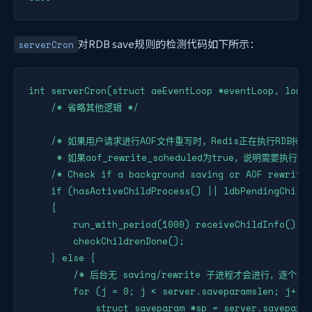
对RDB save规则的检测代码如下所示：
serverCron
int serverCron(struct aeEventLoop *eventLoop, long 
    /* 省略其他逻辑 */

    /* 如果用户请求进行AOF文件重写时，Redis正在执行RDB持久
     * 如果aof_rewrite_scheduled为true，说明需要执行用
    /* Check if a background saving or AOF rewrite 
    if (hasActiveChildProcess() || ldbPendingChildr
    {

        run_with_period(1000) receiveChildInfo();

        checkChildrenDone();

    } else {

        /* 后台无 saving/rewrite 子进程才会进行，逐个检查
        for (j = 0; j < server.saveparamslen; j++) 
            struct saveparam *sp = server.saveparam