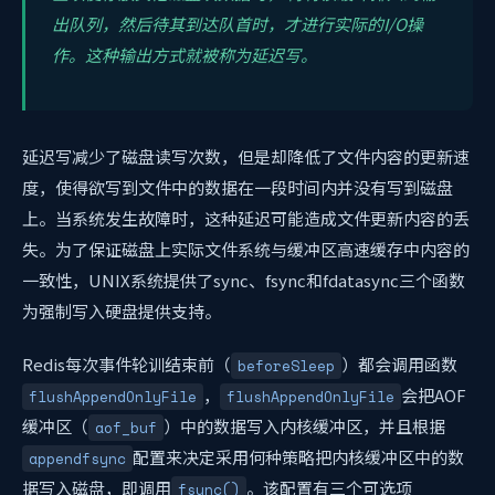
出队列，然后待其到达队首时，才进行实际的I/O操
作。这种输出方式就被称为延迟写。
延迟写减少了磁盘读写次数，但是却降低了文件内容的更新速
度，使得欲写到文件中的数据在一段时间内并没有写到磁盘
上。当系统发生故障时，这种延迟可能造成文件更新内容的丢
失。为了保证磁盘上实际文件系统与缓冲区高速缓存中内容的
一致性，UNIX系统提供了sync、fsync和fdatasync三个函数
为强制写入硬盘提供支持。
Redis每次事件轮训结束前（
）都会调用函数
beforeSleep
，
会把AOF
flushAppendOnlyFile
flushAppendOnlyFile
缓冲区（
）中的数据写入内核缓冲区，并且根据
aof_buf
配置来决定采用何种策略把内核缓冲区中的数
appendfsync
据写入磁盘，即调用
。该配置有三个可选项
fsync()