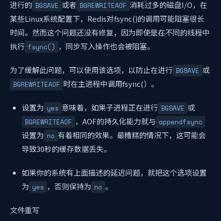
进行的
或者
消耗过多的磁盘I/O，在
BGSAVE
BGREWRITEAOF
某些Linux系统配置下，Redis对fsync()的调用可能阻塞很长
时间。然而这个问题还没有修复，因为即使是在不同的线程中
执行
，同步写入操作也会被阻塞。
fsync()
为了缓解此问题，可以使用该选项，以防止在进行
或
BGSAVE
时在主进程中调用fsync(）。
BGREWRITEAOF
设置为
意味着，如果子进程正在进行
或
yes
BGSAVE
，AOF的持久化能力就与
BGREWRITEAOF
appendfsync
设置为
有着相同的效果。最糟糕的情况下，这可能会
no
导致30秒的缓存数据丢失。
如果你的系统有上面描述的延迟问题，就把这个选项设置
为
，否则保持为
。
yes
no
文件重写