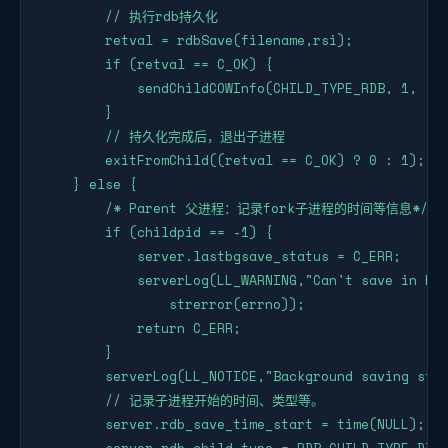
        // 执行rdb持久化

        retval = rdbSave(filename,rsi);

        if (retval == C_OK) {

            sendChildCOWInfo(CHILD_TYPE_RDB, 1, "RD
        }

        // 持久化完成后，退出子进程

        exitFromChild((retval == C_OK) ? 0 : 1);

    } else {

        /* Parent 父进程：记录fork子进程的时间等信息*/

        if (childpid == -1) {

            server.lastbgsave_status = C_ERR;

            serverLog(LL_WARNING,"Can't save in bac
                strerror(errno));

            return C_ERR;

        }

        serverLog(LL_NOTICE,"Background saving star
        // 记录子进程开始的时间、类型等。

        server.rdb_save_time_start = time(NULL);

        server.rdb_child_type = RDB_CHILD_TYPE_DISK