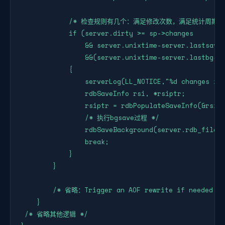
            /* 检查规则有几个：满足修改次数，满足统计周期
            if (server.dirty >= sp->changes 

                && server.unixtime-server.lastsave 
                &&(server.unixtime-server.lastbgsav
            {

                serverLog(LL_NOTICE,"%d changes in 
                rdbSaveInfo rsi, *rsiptr;

                rsiptr = rdbPopulateSaveInfo(&rsi);
                /* 执行bgsave过程 */

                rdbSaveBackground(server.rdb_filena
                break;

            }

        }

        /* 省略：Trigger an AOF rewrite if needed. */
    }

 /* 省略其他逻辑 */
