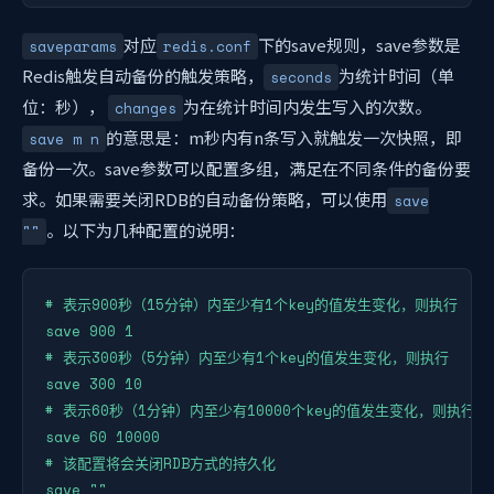
对应
下的save规则，save参数是
saveparams
redis.conf
Redis触发自动备份的触发策略，
为统计时间（单
seconds
位：秒），
为在统计时间内发生写入的次数。
changes
的意思是：m秒内有n条写入就触发一次快照，即
save m n
备份一次。save参数可以配置多组，满足在不同条件的备份要
求。如果需要关闭RDB的自动备份策略，可以使用
save
。以下为几种配置的说明：
""
# 表示900秒（15分钟）内至少有1个key的值发生变化，则执行

save 900 1

# 表示300秒（5分钟）内至少有1个key的值发生变化，则执行

save 300 10

# 表示60秒（1分钟）内至少有10000个key的值发生变化，则执行

save 60 10000

# 该配置将会关闭RDB方式的持久化

save ""