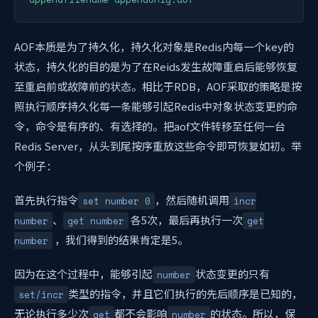
AOF本质是为了持久化，持久化对象是Redis内每一个key的
状态，持久化的目的是为了在Reids发生故障重启后能够恢复
至重启前或故障前的状态。相比于RDB，AOF采取的策略是按
照执行顺序持久化每一条能够引起Redis中对象状态变更的命
令，命令是有序的、有选择的。把aof文件转移至任何一台
Redis Server，从头到尾按序重放这些命令即可恢复如初。举
个例子：
首先执行指令
，然后随机调用
set number 0
incr
、
各5次，最后再执行一次
number
get number
get
，我们得到的结果肯定是5。
number
因为在这个过程中，能够引起
状态变更的只有
number
类型的指令，并且它们执行的先后顺序是已知的，
set/incr
无论执行多少次
都不会影响
的状态。所以，保
get
number