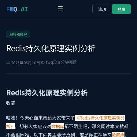
F
W
Q
.
AI
☰
注册
登录
服务器教程
Redis持久化原理实例分析
✍️ fwq
🕐 8 分钟阅读
📅 2025年05月10日
Redis持久化原理实例分析
收藏
哈喽！今天心血来潮给大家带来了
《Redis持久化原理实例分
，想必大家应该对
都不陌生吧，那么阅读本文就都
析》
数据库
不会很困难，以下内容主要涉及到
，若是你正在学习
，
数据库