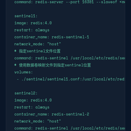
 command: redis-server --port 16381 --slaveof <mast
 sentinel1:

 image: redis:4.0

 restart: always

 container_name: redis-sentinel-1

 network_mode: "host"

 # 指定sentinel文件位置

 command: redis-sentinel /usr/local/etc/redis/senti
 # 使用数据卷映射文件到指定sentinel位置

 volumes:

  - ./sentinel/sentinel1.conf:/usr/local/etc/redis/
 sentinel2:

 image: redis:4.0

 restart: always

 container_name: redis-sentinel-2

 network_mode: "host" 

 command: redis-sentinel /usr/local/etc/redis/senti