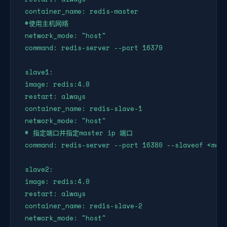
 container_name: redis-master

 #使用主机网络

 network_mode: "host"

 command: redis-server --port 16379 

 slave1:

 image: redis:4.0

 restart: always

 container_name: redis-slave-1

 network_mode: "host"

 # 指定端口并指定master ip 端口

 command: redis-server --port 16380 --slaveof <mast
 slave2:

 image: redis:4.0

 restart: always

 container_name: redis-slave-2

 network_mode: "host" 
