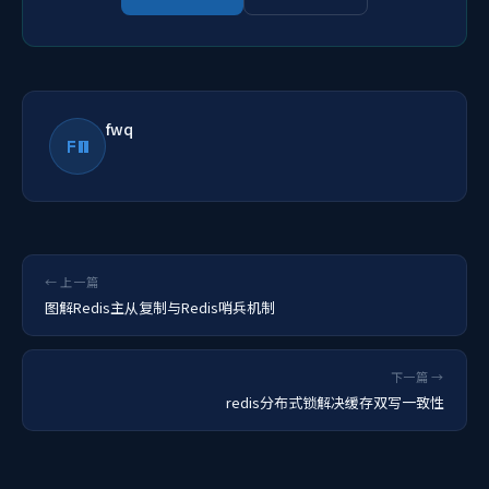
fwq
FW
← 上一篇
图解Redis主从复制与Redis哨兵机制
下一篇 →
redis分布式锁解决缓存双写一致性