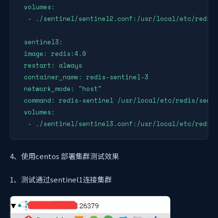
 volumes:

  - ./sentinel/sentinel2.conf:/usr/local/etc/redis/
 sentinel3:

 image: redis:4.0

 restart: always

 container_name: redis-sentinel-3

 network_mode: "host" 

 command: redis-sentinel /usr/local/etc/redis/senti
 volumes:

  - ./sentinel/sentinel3.conf:/usr/local/etc/redis
4、使用centos 部署集群测试效果
1、测试通过sentinel1连接集群