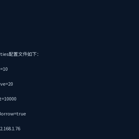
perties配置文件如下：
e=10
tive=20
it=10000
nBorrow=true
2.168.1.76