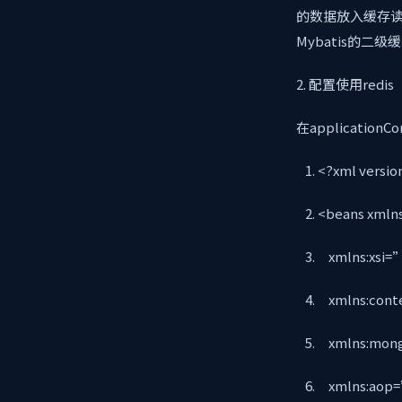
的数据放入缓存读
Mybatis的
2. 配置使用redis
在applicationC
<?xml versi
<beans xmln
xmlns:xsi=”
xmlns:cont
xmlns:mong
xmlns:aop=