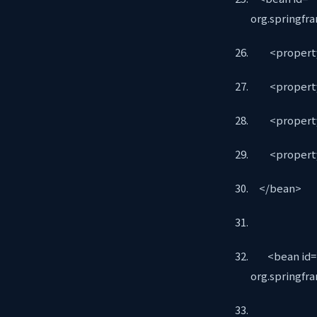
org.springfr
<property 
<property 
<property 
<property 
</bean>
<bean id=”s
org.springfr