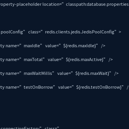
operty-placeholder location=”classpath:database.propertie
oolConfig” class=”redis.clients.jedis.JedisPoolConfig”>
name=”maxIdle” value=”${redis.maxIdle}” />
name=”maxTotal” value=”${redis.maxActive}” />
name=”maxWaitMillis” value=”${redis.maxWait}” />
name=”testOnBorrow” value=”${redis.testOnBorrow}” 
onnectionFactory” class=”