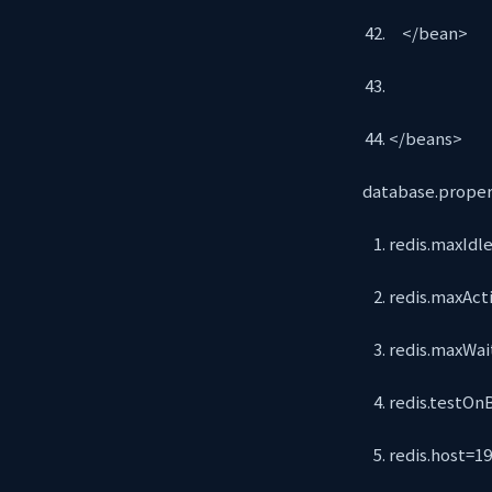
</bean>
</beans>
database.pro
redis.maxIdl
redis.maxAc
redis.maxWa
redis.testO
redis.host=19