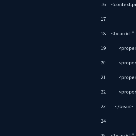
<context:pr
<bean id=”p
<property 
<property 
<property 
<property 
</bean>
<bean id=”c