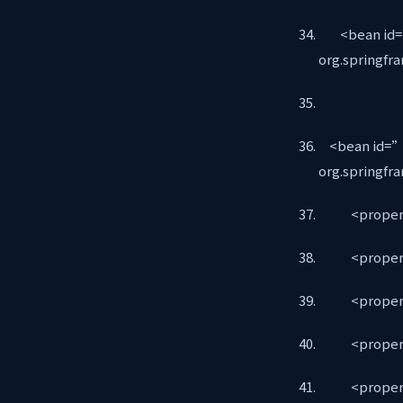
<bean id=”
org.springfr
<bean id=”
org.springf
<property 
<property 
<property 
<property 
<property 