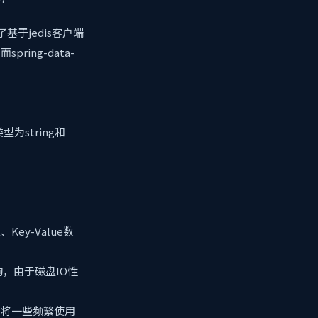
供了基于jedis客户端
ring-data-
为string和
ey-Value数
，由于磁盘IO性
。将一些频繁使用