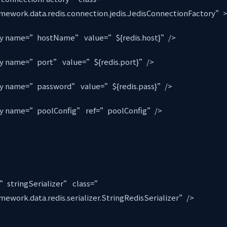
amework.data.redis.connection.jedis.JedisConnectionFactory”
name=”hostName” value=”${redis.host}”/>
name=”port” value=”${redis.port}”/>
name=”password” value=”${redis.pass}”/>
name=”poolConfig” ref=”poolConfig”/>
tringSerializer” class=”
amework.data.redis.serializer.StringRedisSerializer”/>