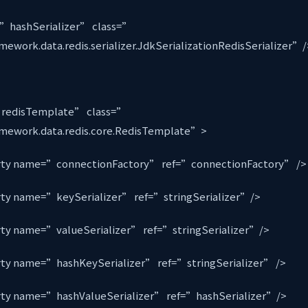
hashSerializer” class=”
amework.data.redis.serializer.JdkSerializationRedisSerializer”
redisTemplate” class=”
ramework.data.redis.core.RedisTemplate”>
name=”connectionFactory” ref=”connectionFactory” /
name=”keySerializer” ref=”stringSerializer”/>
name=”valueSerializer” ref=”stringSerializer”/>
name=”hashKeySerializer” ref=”stringSerializer” />
name=”hashValueSerializer” ref=”hashSerializer”/>