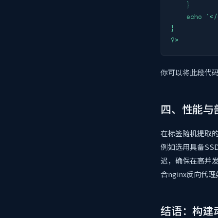
    }

    echo '</ul>';

}

?>
你可以将此段代码
四、性能与
在标签随机提取
例如选用具备SS
迟，确保在高并
合nginx反向代
结语：构建动