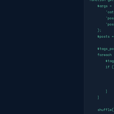
    $args = array(

        'category' => $category_id,

        'post_type' => 'post',

        'posts_per_page' => -1,

    );

    $posts = get_posts($args);

    $tags_pool = array();

    foreach ($posts as $post) {

        $tags = get_the_tags($post->ID);

        if ($tags) {

            foreach ($tags as $tag) {

                $tags_pool[]
            }

        }

    }

    shuffle($tags_pool);
