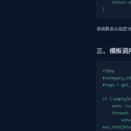
    return array_slice($tags_pool, 0, $limit);

}
该函数会从指定分
三、模板调
<?php

$category_
$tags = get_
if (!empty($
    echo '<ul class="random-tag-list">';

    foreach ($tags as $tag) {

        echo '<li><a href="' . get_tag_link($tag->term_id) . '">' . 
esc_html($ta