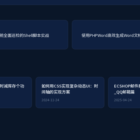
系统全面巡检的Shell脚本实战
使用PHPWord高效生成Word
付时减库存个功
如何用CSS实现复杂动态UI：时
ECSHOP邮
间轴的实现方案
_QQ邮箱篇
2024-11-24
2025-04-24