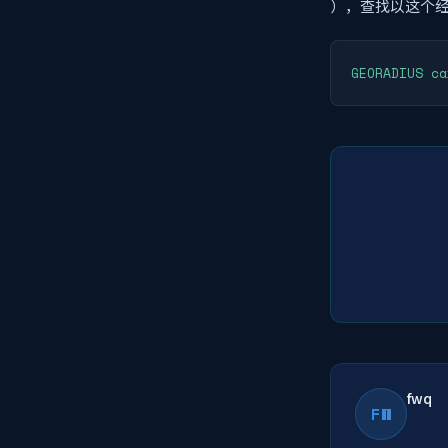
），查找以这个经纬
GEORADIUS ca
fwq
FW