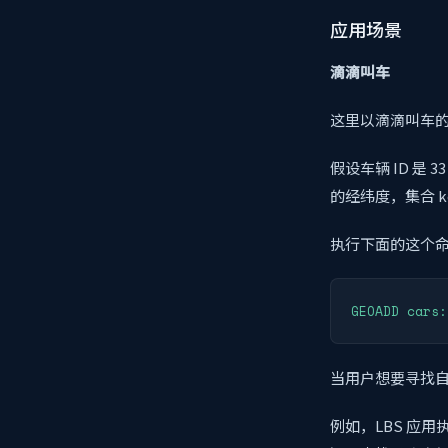
应用场景
滴滴叫车
这里以滴滴叫车的场
假设车辆 ID 是 
的经纬度，集合 key 
执行下面的这个命令
GEOADD cars:
当用户想要寻找自己
例如，LBS 应用执