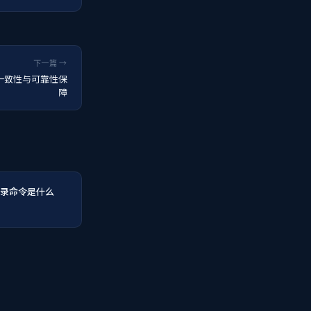
下一篇 →
据一致性与可靠性保
障
入目录命令是什么