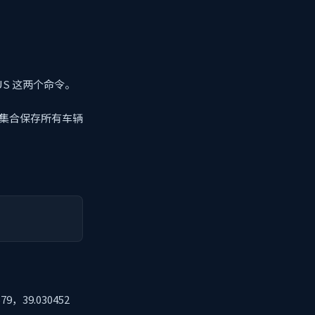
US 这两个命令。
EO 集合保存所有车辆
：
39.030452