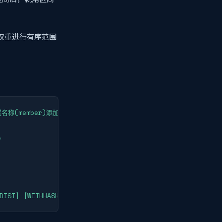
“按权重进行有序范围
称(member)添加到指定的 key 中。



DIST] [WITHHASH] [COUNT count] [ASC|DESC] [STORE key] [S