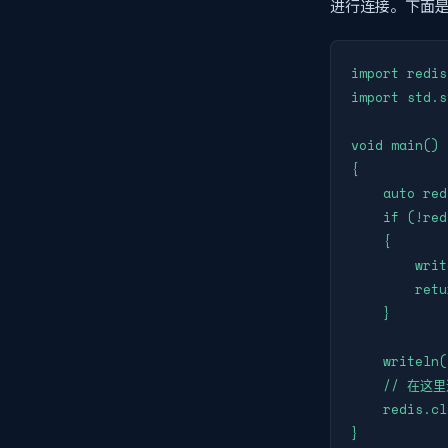
进行连接。下面
import redis;
import std.s
void main()

{

    auto red
    if (!red
    {

        writ
        retu
    }

    writeln(
    // 在这里
    redis.cl
}