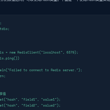


tdio;

is = new RedisClient("localhost", 6379);

is.ping())

eln("Failed to connect to Redis server.");

rn;

享值

et("hash", "field1", "value1");

et("hash", "field2", "value2");
