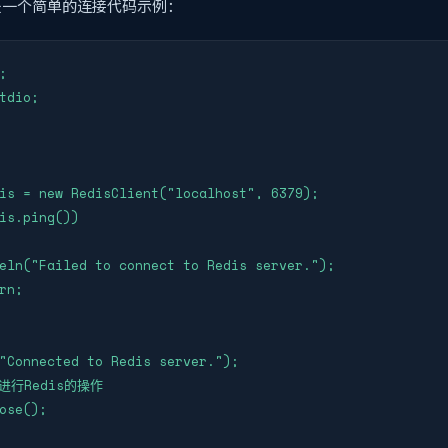
是一个简单的连接代码示例：


tdio;

is = new RedisClient("localhost", 6379);

is.ping())

eln("Failed to connect to Redis server.");

rn;

"Connected to Redis server.");

进行Redis的操作

ose();
