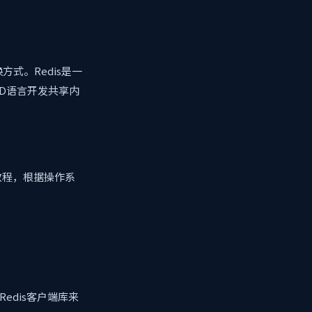
式。Redis是一
和D语言开发共享内
装教程，根据操作系
edis客户端库来