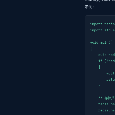
示例：
import redis;
import std.s
void main()

{

    auto red
    if (!red
    {

        writ
        retu
    }

    // 存储共
    redis.hs
    redis.hs