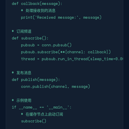
def callback(message):

    # 处理接收到的消息

    print('Received message:', message)

# 订阅频道

def subscribe():

    pubsub = conn.pubsub()

    pubsub.subscribe(**{channel: callback})

    thread = pubsub.run_in_thread(sleep_time=0.001,
# 发布消息

def publish(message):

    conn.publish(channel, message)

# 示例使用

if __name__ == '__main__':

    # 在缓存节点上启动订阅

    subscribe()
