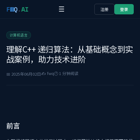
F
W
Q
.
AI
☰
注册
登录
计算机语言
理解C++ 递归算法：从基础概念到实
战案例，助力技术进阶
✍️ fwq
🕐 1 分钟阅读
📅 2025年06月02日
前言