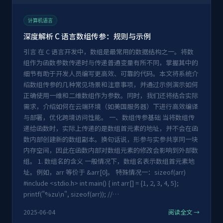
计算机语言
深度解析 C 语言数组传参：规则与示例
引言 在 C 语言开发中，数组是最常用的数据结构之一。将数
组作为函数参数传递时与传递普通变量有所不同，掌握其中的
细节有助于开发人员编写更高效、可靠的代码。本文将系统介
绍数组传参的几种常见场景和注意事项，并通过示例演示如何
正确使用一维和二维数组作为参数。同时，我们还将结合实际
需求，介绍如何在云端环境（如美国服务器）下进行高效编译
与部署，优化跨境访问性能。 一、数组传参基础 当将数组传
递给函数时，实际上传递的是数组首元素的地址，并不会在函
数内部创建新的数组副本。换句话说，形参与实参共享同一块
内存空间，因此在函数内部对数组元素的修改会影响到外部数
组。 1. 数组名的含义 一般情况下，数组名表示数组首元素地
址。例如，arr 等价于 &arr[0]。 特殊情况一：sizeof(arr)
#include <stdio.h> int main() { int arr[] = {1, 2, 3, 4, 5};
printf("%zu\n", sizeof(arr)); //…
2025-06-04
阅读全文 →