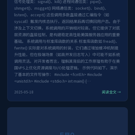
信号处理类：signal()、kill() 进程间通信类：pipe()、
shmget()、msgget() 网络通信类：socket()、bind()、
listen()、accept() 这些调用多数直接通过汇编指令（如
syscall）触发内核态执行，返回结果后再切换回用户态。由于
涉及上下文切换，系统调用的开销相对较高，但它提供了对底
层资源的直接控制，是构建稳定高性能美国服务器应用的重要
基础。 系统调用与标准库函数的关系 标准库函数如 fread()、
fwrite() 实际是对系统调用的封装，它们通过增加缓冲机制提
升性能，但在极端场景（如高并发日志写入）中可能不如系统
调用灵活。对开发者而言，理解其背后的工作原理有助于在美
国VPS上优化资源调度与I/O处理逻辑。 示例代码如下，演示
了基本的文件写操作： #include <fcntl.h> #include
<unistd.h> #include <stdio.h> int main() {…
2025-05-18
阅读全文 →
FWQ