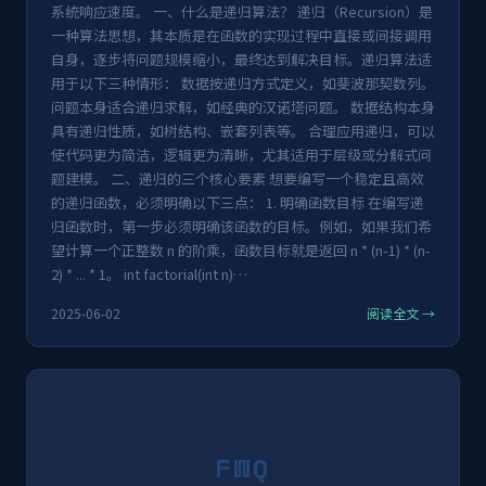
系统响应速度。 一、什么是递归算法？ 递归（Recursion）是
一种算法思想，其本质是在函数的实现过程中直接或间接调用
自身，逐步将问题规模缩小，最终达到解决目标。递归算法适
用于以下三种情形： 数据按递归方式定义，如斐波那契数列。
问题本身适合递归求解，如经典的汉诺塔问题。 数据结构本身
具有递归性质，如树结构、嵌套列表等。 合理应用递归，可以
使代码更为简洁，逻辑更为清晰，尤其适用于层级或分解式问
题建模。 二、递归的三个核心要素 想要编写一个稳定且高效
的递归函数，必须明确以下三点： 1. 明确函数目标 在编写递
归函数时，第一步必须明确该函数的目标。例如，如果我们希
望计算一个正整数 n 的阶乘，函数目标就是返回 n * (n-1) * (n-
2) * ... * 1。 int factorial(int n)…
2025-06-02
阅读全文 →
FWQ