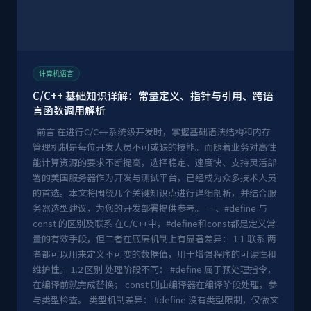
计算机语言
C/C++ 基础知识详解：常量定义、指针与引用、跨语
言函数调用解析
前言 在进行C/C++系统级开发时，掌握基础语法结构和内存
管理机制是每位开发人员不可或缺的技能。而随着业务对高性
能计算资源的要求不断提高，选择稳定、速度快、支持灵活部
署的美国服务器作为开发与测试平台，已经成为众多技术人员
的首选。本文将围绕几个关键知识点进行详细剖析，并结合服
务器选型建议，为您的开发部署提供参考。 一、#define 与
const 的区别及联系 在C/C++中，#define和const都是定义常
量的有效手段，但二者在底层机制上有显著差异： 1.1 联系 两
者都可以用来定义不可变的数据值，用于增强程序的可读性和
维护性。 1.2 区别 处理阶段不同： #define 属于预处理指令，
在编译前就完成替换； const 则由编译器在编译阶段处理，参
与类型检查。 类型机制差异： #define 没有类型限制，仅做文